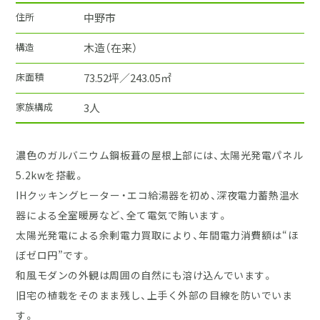
住所
中野市
構造
木造（在来）
床面積
73.52坪／243.05㎡
家族構成
3人
濃色のガルバニウム鋼板葺の屋根上部には、太陽光発電パネル
5.2kwを搭載。
IHクッキングヒーター・エコ給湯器を初め、深夜電力蓄熱温水
器による全室暖房など、全て電気で賄います。
太陽光発電による余剰電力買取により、年間電力消費額は“ほ
ぼゼロ円”です。
和風モダンの外観は周囲の自然にも溶け込んでいます。
旧宅の植栽をそのまま残し、上手く外部の目線を防いでいま
す。