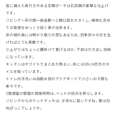
雪に備えた奥行きのある玄関ポーチは石目調の豪華な仕上げ
です。
リビング～茶の間～奥座敷へと開口高を大きくし、縁側も含め
てお客様をゆっくり招く事が出来ます。
床の間の奥には明かり取りの窓もあるため、四季折々の花を生
ければとても素敵です。
小上がりはちょっと腰掛けて寛げるほか、下部は引き出し収納
になっています。
キッチンはホワイトでまとめた明るい、床には30cm四方のタ
イルを貼っています。
トイレ内手洗いは自動水栓のアクアオートで小さいお子様も
楽々です。
2階寝室の壁面の間接照明は、ベットの枕元を照らします。
リビングからのウッドデッキは、夕涼みに良いですね。春は日
向ぼっこでしょうか。