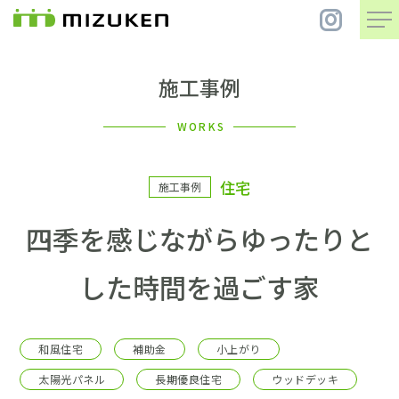
施工事例
住 宅
WORKS
別 荘
住宅
施工事例
まちづくり
四季を感じながらゆったりと
コンセプト
した時間を過ごす家
会社案内
和風住宅
補助金
小上がり
施工事例
太陽光パネル
長期優良住宅
ウッドデッキ