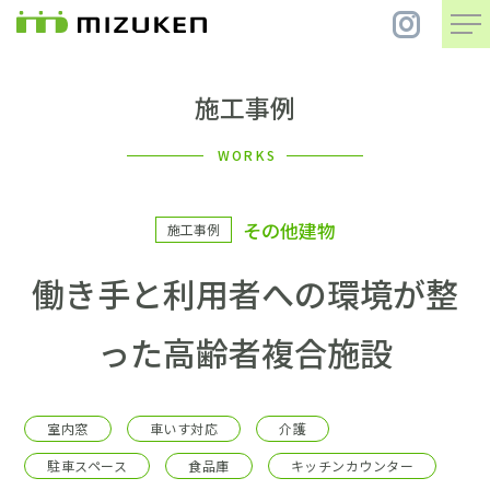
施工事例
住 宅
WORKS
別 荘
その他建物
施工事例
まちづくり
働き手と利用者への環境が整
コンセプト
った高齢者複合施設
会社案内
室内窓
車いす対応
介護
施工事例
駐車スペース
食品庫
キッチンカウンター