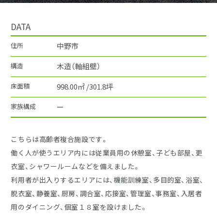
DATA
住所
中野市
構造
木造（軸組壁）
床面積
998.00㎡ /301.8坪
家族構成
ー
こちらは高齢者複合施設です。
働く人が使うエリア内には従業員用の休憩室、子ども部屋、更
衣室、シャワールームなどを備えました。
利用者が出入りするエリアには、機能訓練室、多目的室、浴室、
脱衣室、静養室、厨房、調合室、応接室、管理室、事務室、入居者
用のダイニング、個室１８室を設けました。