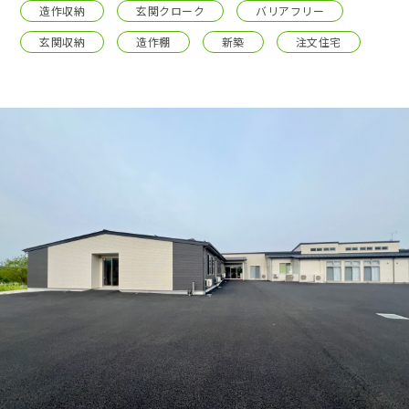
採用情報
造作収納
玄関クローク
バリアフリー
玄関収納
造作棚
新築
注文住宅
土地をお探しの方
イベント
ショールーム
ブログ