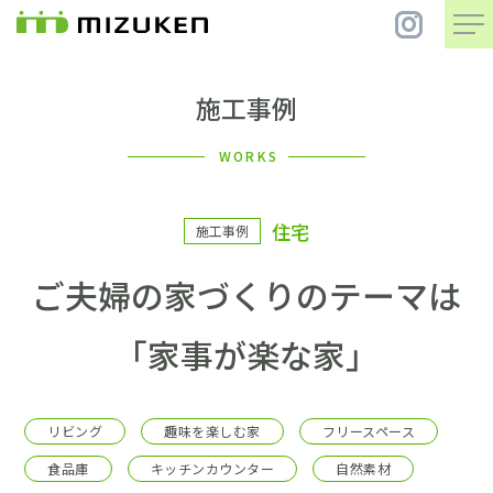
施工事例
住 宅
WORKS
別 荘
住宅
施工事例
まちづくり
ご夫婦の家づくりのテーマは
コンセプト
「家事が楽な家」
会社案内
リビング
趣味を楽しむ家
フリースペース
施工事例
食品庫
キッチンカウンター
自然素材