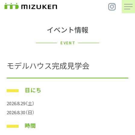
イベント情報
住 宅
EVENT
別 荘
モデルハウス完成見学会
まちづくり
日にち
コンセプト
2026.8.29（土）
会社案内
2026.8.30（日）
施工事例
時間