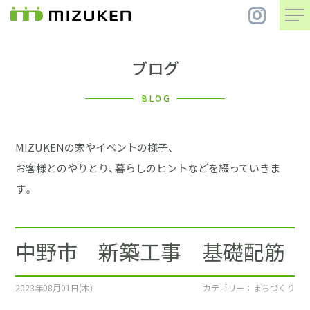
ブログ
住 宅
BLOG
別 荘
MIZUKENの家やイベントの様子、
まちづくり
お客様とのやりとり、暮らしのヒントなどを綴っていきま
す。
コンセプト
中野市 新築工事 基礎配筋
会社案内
施工事例
2023年08月01日(木)
カテゴリー ： まちづくり