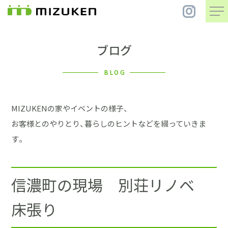
ブログ
住 宅
BLOG
別 荘
MIZUKENの家やイベントの様子、
まちづくり
お客様とのやりとり、暮らしのヒントなどを綴っていきま
す。
コンセプト
信濃町の現場 別荘リノベ
会社案内
床張り
施工事例