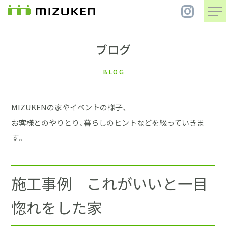
ブログ
住 宅
BLOG
別 荘
MIZUKENの家やイベントの様子、
まちづくり
お客様とのやりとり、暮らしのヒントなどを綴っていきま
す。
コンセプト
施工事例 これがいいと一目
会社案内
惚れをした家
施工事例