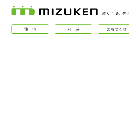
住 宅
別 荘
まちづくり
住 宅
コンセプト