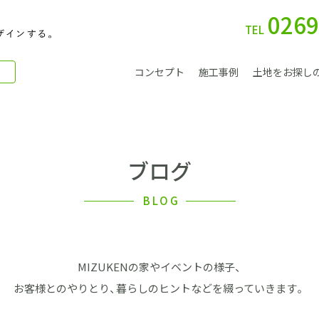
0269
TEL
コンセプト
施工事例
土地をお探し
ブログ
別 荘
BLOG
MIZUKENの家やイベントの様子、
会社案内
お客様とのやりとり、暮らしのヒントなどを綴っていきます。