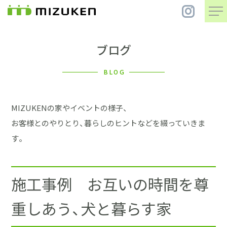
ブログ
住 宅
BLOG
別 荘
MIZUKENの家やイベントの様子、
まちづくり
お客様とのやりとり、暮らしのヒントなどを綴っていきま
す。
コンセプト
施工事例 お互いの時間を尊
会社案内
重しあう、犬と暮らす家
施工事例