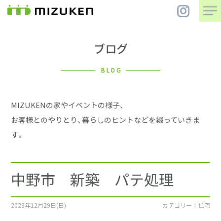
ブログ
住 宅
BLOG
別 荘
MIZUKENの家やイベントの様子、
まちづくり
お客様とのやりとり、暮らしのヒントなどを綴っていきま
す。
コンセプト
中野市 新築 パテ処理
会社案内
施工事例
2023年12月29日(日)
カテゴリー ： 住宅