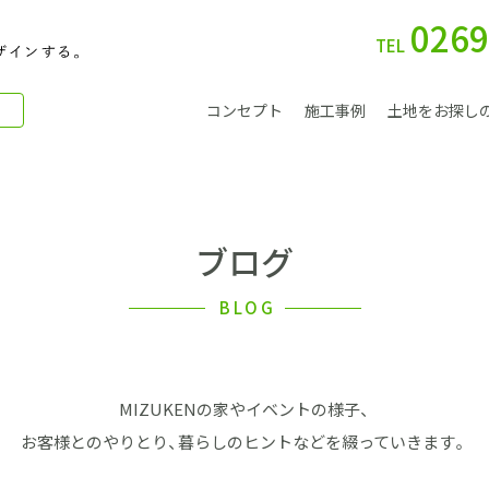
0269
TEL
コンセプト
施工事例
土地をお探し
ブログ
別 荘
BLOG
MIZUKENの家やイベントの様子、
会社案内
お客様とのやりとり、暮らしのヒントなどを綴っていきます。