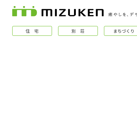
住 宅
別 荘
まちづくり
住 宅
コンセプト