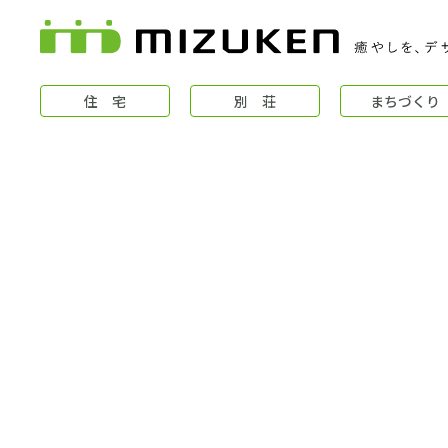
住 宅
別 荘
まちづくり
住 宅
コンセプト