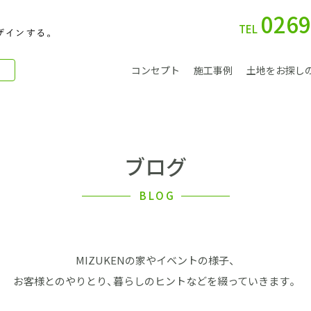
0269
TEL
コンセプト
施工事例
土地をお探し
ブログ
別 荘
BLOG
MIZUKENの家やイベントの様子、
会社案内
お客様とのやりとり、暮らしのヒントなどを綴っていきます。