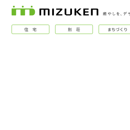
住 宅
別 荘
まちづくり
住 宅
コンセプト