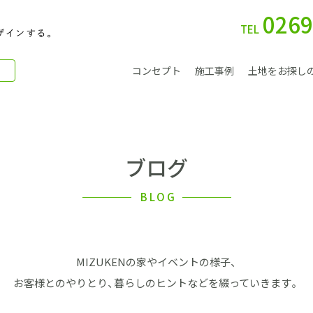
0269
TEL
コンセプト
施工事例
土地をお探し
ブログ
別 荘
BLOG
MIZUKENの家やイベントの様子、
会社案内
お客様とのやりとり、暮らしのヒントなどを綴っていきます。