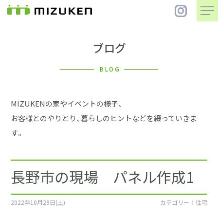
ブログ
住 宅
BLOG
別 荘
MIZUKENの家やイベントの様子、
まちづくり
お客様とのやりとり、暮らしのヒントなどを綴っていきま
す。
コンセプト
長野市の現場 パネル作成1
会社案内
施工事例
2022年10月29日(土)
カテゴリー ： 住宅