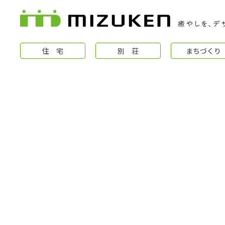
住 宅
別 荘
まちづくり
住 宅
コンセプト