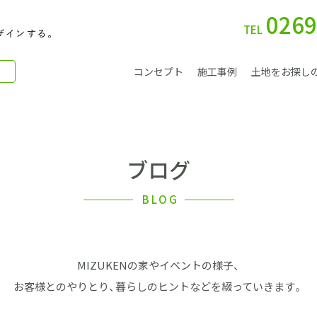
0269
TEL
コンセプト
施工事例
土地をお探し
ブログ
別 荘
BLOG
MIZUKENの家やイベントの様子、
会社案内
お客様とのやりとり、暮らしのヒントなどを綴っていきます。