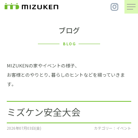
ブログ
住 宅
BLOG
別 荘
MIZUKENの家やイベントの様子、
まちづくり
お客様とのやりとり、暮らしのヒントなどを綴っていきま
す。
コンセプト
ミズケン安全大会
会社案内
施工事例
2026年07月03日(金)
カテゴリー ： イベント